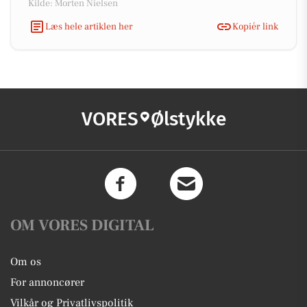
Kilde: Morten Nielsen
Læs hele artiklen her
Kopiér link
VORES
Ølstykke
OM VORES DIGITAL
Om os
For annoncører
Vilkår og Privatlivspolitik