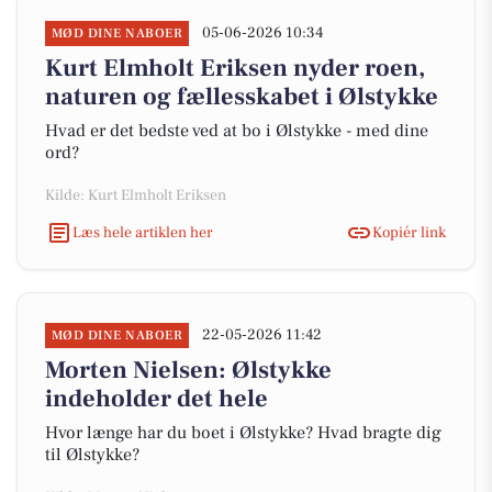
05-06-2026 10:34
MØD DINE NABOER
Kurt Elmholt Eriksen nyder roen,
naturen og fællesskabet i Ølstykke
Hvad er det bedste ved at bo i Ølstykke - med dine
ord?
Kilde: Kurt Elmholt Eriksen
Læs hele artiklen her
Kopiér link
22-05-2026 11:42
MØD DINE NABOER
Morten Nielsen: Ølstykke
indeholder det hele
Hvor længe har du boet i Ølstykke? Hvad bragte dig
til Ølstykke?