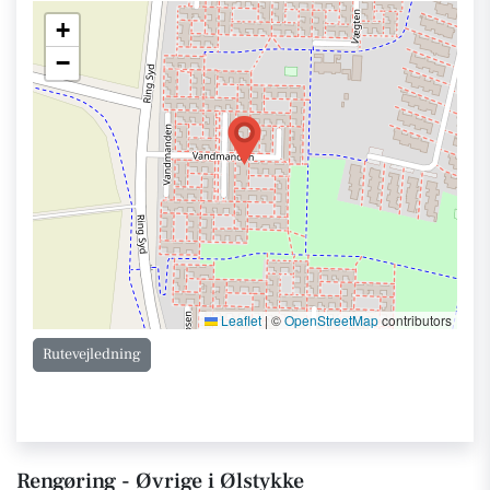
+
−
Leaflet
|
©
OpenStreetMap
contributors
Rutevejledning
Rengøring - Øvrige i Ølstykke