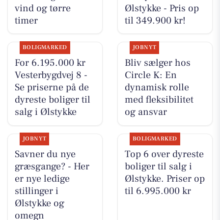
vind og tørre
Ølstykke - Pris op
timer
til 349.900 kr!
BOLIGMARKED
JOBNYT
For 6.195.000 kr
Bliv sælger hos
Vesterbygdvej 8 -
Circle K: En
Se priserne på de
dynamisk rolle
dyreste boliger til
med fleksibilitet
salg i Ølstykke
og ansvar
JOBNYT
BOLIGMARKED
Savner du nye
Top 6 over dyreste
græsgange? - Her
boliger til salg i
er nye ledige
Ølstykke. Priser op
stillinger i
til 6.995.000 kr
Ølstykke og
omegn