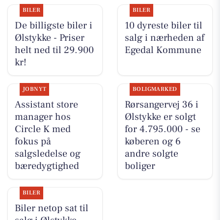
BILER
BILER
De billigste biler i
10 dyreste biler til
Ølstykke - Priser
salg i nærheden af
helt ned til 29.900
Egedal Kommune
kr!
JOBNYT
BOLIGMARKED
Assistant store
Rørsangervej 36 i
manager hos
Ølstykke er solgt
Circle K med
for 4.795.000 - se
fokus på
køberen og 6
salgsledelse og
andre solgte
bæredygtighed
boliger
BILER
Biler netop sat til