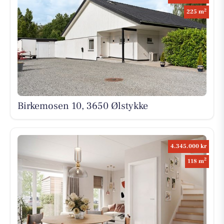
2
225 m
Birkemosen 10, 3650 Ølstykke
4.345.000 kr
2
118 m