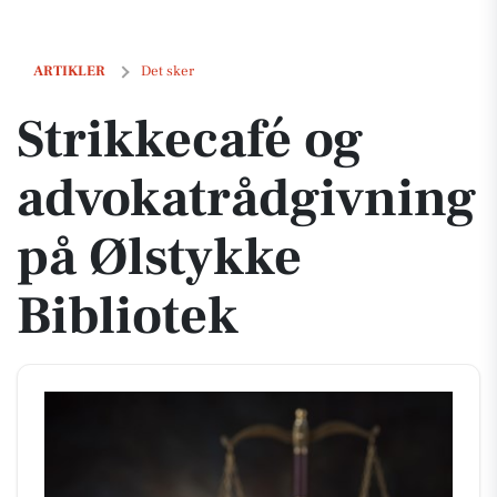
Strikkecafé og advokatrådgivning på Ølstykke Bibliotek
ARTIKLER
Det sker
Strikkecafé og
advokatrådgivning
på Ølstykke
Bibliotek