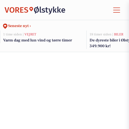
VORES
Ølstykke
Seneste nyt ›
1 time siden |
VEJRET
18 timer siden |
BILER
Varm dag med lun vind og tørre timer
De dyreste biler i Ølst
349.900 kr!