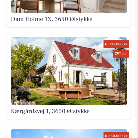
Dam Holme 1X, 3650 Ølstykke
6.995.000 kr
2
207 m
Kærgårdsvej 1, 3650 Ølstykke
6.850.000 kr