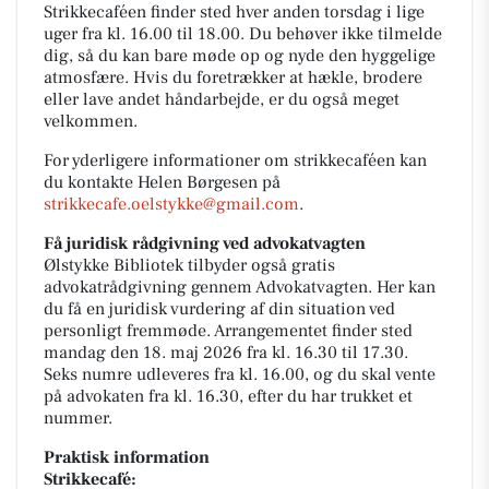
Strikkecaféen finder sted hver anden torsdag i lige
uger fra kl. 16.00 til 18.00. Du behøver ikke tilmelde
dig, så du kan bare møde op og nyde den hyggelige
atmosfære. Hvis du foretrækker at hækle, brodere
eller lave andet håndarbejde, er du også meget
velkommen.
For yderligere informationer om strikkecaféen kan
du kontakte Helen Børgesen på
strikkecafe.oelstykke@gmail.com
.
Få juridisk rådgivning ved advokatvagten
Ølstykke Bibliotek tilbyder også gratis
advokatrådgivning gennem Advokatvagten. Her kan
du få en juridisk vurdering af din situation ved
personligt fremmøde. Arrangementet finder sted
mandag den 18. maj 2026 fra kl. 16.30 til 17.30.
Seks numre udleveres fra kl. 16.00, og du skal vente
på advokaten fra kl. 16.30, efter du har trukket et
nummer.
Praktisk information
Strikkecafé: