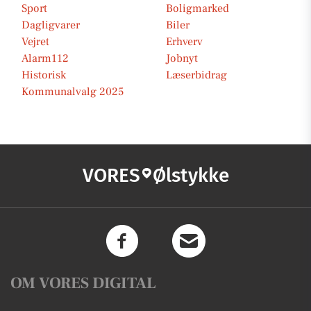
Sport
Boligmarked
Dagligvarer
Biler
Vejret
Erhverv
Alarm112
Jobnyt
Historisk
Læserbidrag
Kommunalvalg 2025
VORES
Ølstykke
OM VORES DIGITAL