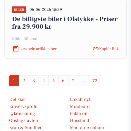
06-06-2026 15:39
BILER
De billigste biler i Ølstykke - Priser
fra 29.900 kr
Kilde: Bilhandel
Læs hele artiklen her
Kopiér link
1
2
3
4
5
6
7
...
72
Det sker
Lokalt nyt
Erhvervsprofil
Mindeord
Lykønskning
Fakta om
Opslagstavlen
Husstand
Krop & Sundhed
Mød dine naboer