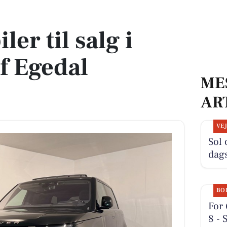
af Egedal Kommune
ler til salg i
f Egedal
ME
AR
VE
Sol 
dag
BO
For 
8 - 