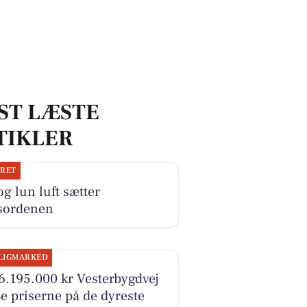
ST LÆSTE
TIKLER
JRET
og lun luft sætter
sordenen
LIGMARKED
6.195.000 kr Vesterbygdvej
Se priserne på de dyreste