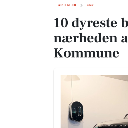
10 dyreste biler til salg i nærheden 
ARTIKLER
Biler
10 dyreste bi
nærheden a
Kommune