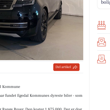
boli
Del artikel
edal Kommune
 har fundet Egedal Kommunes dyreste biler - som
r Range Rover. Den koster 1.875.000. Der er dog