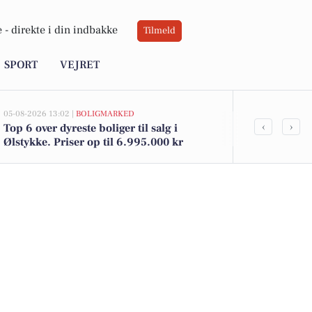
 -
direkte i din indbakke
Tilmeld
SPORT
VEJRET
05-08-2026 13:02 |
BOLIGMARKED
02-08-2026 16:04
‹
›
Top 6 over dyreste boliger til salg i
Magnum is til
Ølstykke. Priser op til 6.995.000 kr
20 kr. - ugen