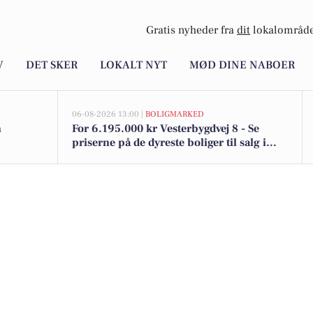
Gratis nyheder fra
dit
lokalområde
V
DET SKER
LOKALT NYT
MØD DINE NABOER
06-08-2026 13:00 |
BOLIGMARKED
n
For 6.195.000 kr Vesterbygdvej 8 - Se
priserne på de dyreste boliger til salg i
Ølstykke