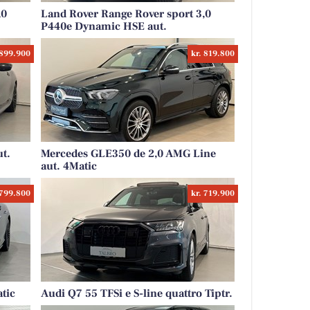
,0
Land Rover Range Rover sport 3,0
P440e Dynamic HSE aut.
 899.900
kr. 819.800
t.
Mercedes GLE350 de 2,0 AMG Line
aut. 4Matic
 799.800
kr. 719.900
tic
Audi Q7 55 TFSi e S-line quattro Tiptr.