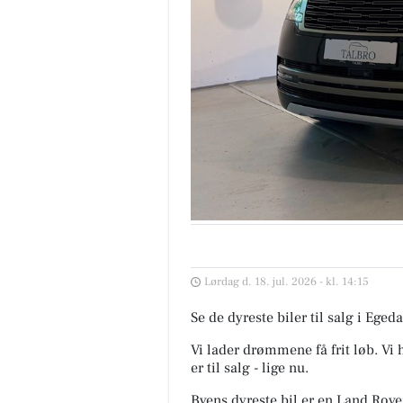
Lørdag d. 18. jul. 2026 - kl. 14:15
Se de dyreste biler til salg i Eg
Vi lader drømmene få frit løb. Vi
er til salg - lige nu.
Byens dyreste bil er en Land Rove