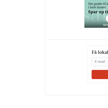
Få loka
Email