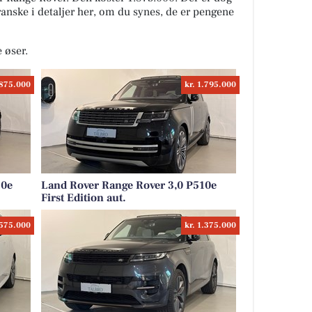
granske i detaljer her, om du synes, de er pengene
e øser.
.875.000
kr. 1.795.000
60e
Land Rover Range Rover 3,0 P510e
First Edition aut.
.575.000
kr. 1.375.000