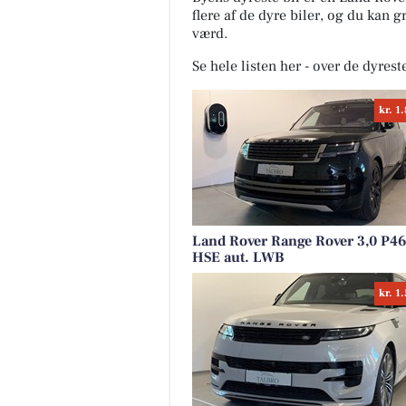
flere af de dyre biler, og du kan 
værd.
Se hele listen her - over de dyrest
kr. 1
Land Rover Range Rover 3,0 P4
HSE aut. LWB
kr. 1