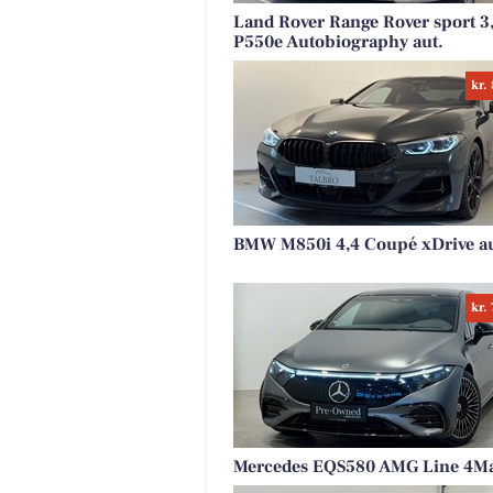
Land Rover Range Rover sport 3
P550e Autobiography aut.
kr.
BMW M850i 4,4 Coupé xDrive au
kr.
Mercedes EQS580 AMG Line 4Ma