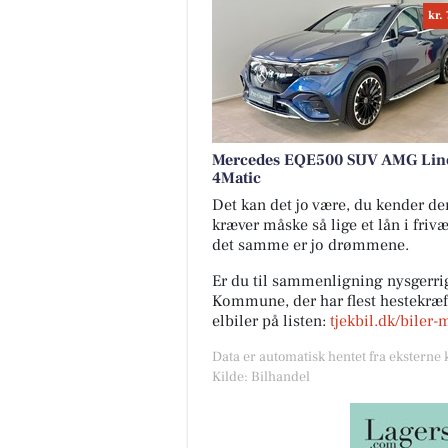
kr.
Mercedes EQE500 SUV AMG Lin
4Matic
Det kan det jo være, du kender den 
kræver måske så lige et lån i friv
det samme er jo drømmene.
Er du til sammenligning nysgerrig
Kommune, der har flest hestekræfte
elbiler på listen:
tjekbil.dk/biler-
Data er automatisk hentet fra eksterne 
Kilde: Bilhandel