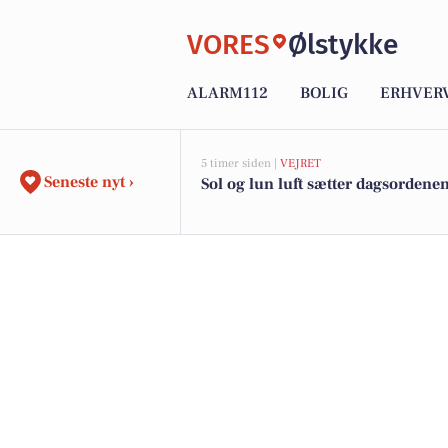
VORES
Ølstykke
ALARM112
BOLIG
ERHVER
5 timer siden |
VEJRET
Seneste nyt ›
Sol og lun luft sætter dagsordene