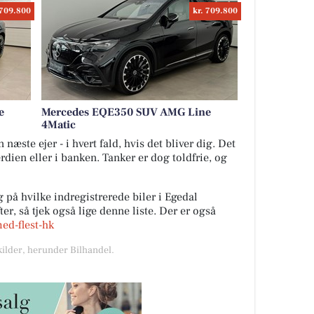
 709.800
kr. 709.800
e
Mercedes EQE350 SUV AMG Line
4Matic
næste ejer - i hvert fald, hvis det bliver dig. Det
ærdien eller i banken. Tanker er dog toldfrie, og
 på hvilke indregistrerede biler i Egedal
r, så tjek også lige denne liste. Der er også
med-flest-hk
kilder, herunder Bilhandel.