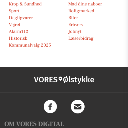
Krop & Sundhed
Mød dine naboer
Sport
Boligmarked
Dagligvarer
Biler
Vejret
Erhverv
Alarm112
Jobnyt
Historisk
Læserbidrag
Kommunalvalg 2025
VORES
Ølstykke
OM VORES DIGITAL