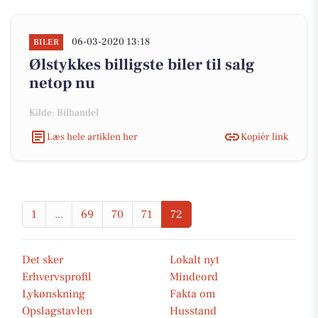
06-03-2020 13:18
BILER
Ølstykkes billigste biler til salg
netop nu
Kilde: Bilhandel
Læs hele artiklen her
Kopiér link
1
...
69
70
71
72
Det sker
Lokalt nyt
Erhvervsprofil
Mindeord
Lykønskning
Fakta om
Opslagstavlen
Husstand