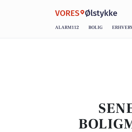
VORES
Ølstykke
ALARM112
BOLIG
ERHVER
SENE
BOLIGM