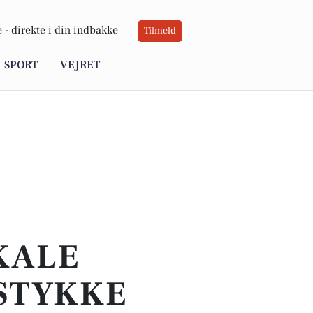
 -
direkte i din indbakke
Tilmeld
SPORT
VEJRET
OKALE
LSTYKKE