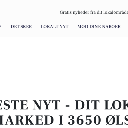
Gratis nyheder fra
dit
lokalområde
V
DET SKER
LOKALT NYT
MØD DINE NABOER
STE NYT - DIT L
ARKED I 3650 Ø