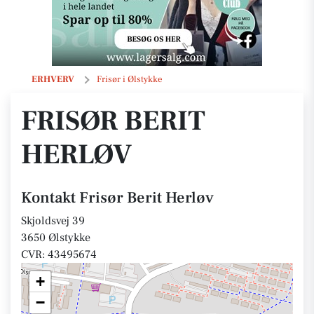
Frisør Berit Herløv
ERHVERV
Frisør i Ølstykke
FRISØR BERIT
HERLØV
Kontakt Frisør Berit Herløv
Skjoldsvej 39
3650 Ølstykke
CVR: 43495674
+
−