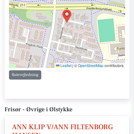
Leaflet
|
©
OpenStreetMap
contributors
Rutevejledning
Frisør - Øvrige i Ølstykke
ANN KLIP V/ANN FILTENBORG