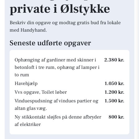
private i Ølstykke
Beskriv din opgave og modtag gratis bud fra lokale
med Handyhand.
Seneste udførte opgaver
Ophænging af gardiner med skinner i
2.380 kr.
betonloft i tre rum, ophæng af lamper i
to rum
Havehjælp
1.050 kr.
Vvs opgave, Toilet løber
1.200 kr.
Vinduespudsning af vindues partier og
1.500 kr.
altan glas væg.
Ny stikkontakt sløjfes på denne afbryder
800 kr.
af elektriker