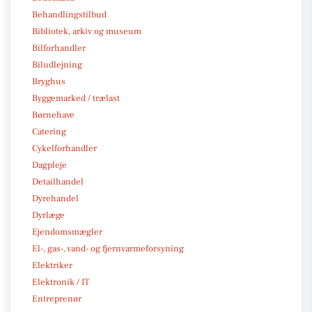
Behandlingstilbud
Bibliotek, arkiv og museum
Bilforhandler
Biludlejning
Bryghus
Byggemarked / trælast
Børnehave
Catering
Cykelforhandler
Dagpleje
Detailhandel
Dyrehandel
Dyrlæge
Ejendomsmægler
El-, gas-, vand- og fjernvarmeforsyning
Elektriker
Elektronik / IT
Entreprenør