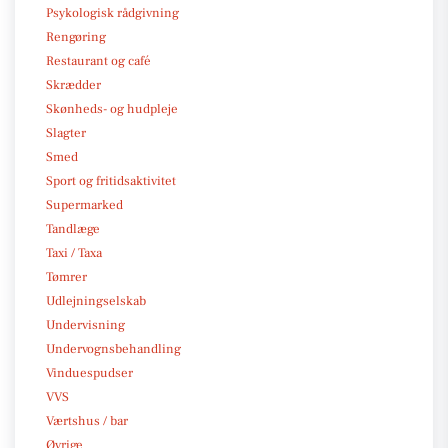
Psykologisk rådgivning
Rengøring
Restaurant og café
Skrædder
Skønheds- og hudpleje
Slagter
Smed
Sport og fritidsaktivitet
Supermarked
Tandlæge
Taxi / Taxa
Tømrer
Udlejningselskab
Undervisning
Undervognsbehandling
Vinduespudser
VVS
Værtshus / bar
Øvrige