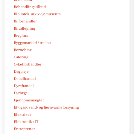
Behandlingstilbud
Bibliotek, arkiv og museum
Bilforhandler
Biludlejning
Bryghus
Byggemarked / trælast
Børnehave
Catering
Cykelforhandler
Dagpleje
Detailhandel
Dyrehandel
Dyrlæge
Ejendomsmægler
El-, gas-, vand- og fjernvarmeforsyning
Elektriker
Elektronik / IT
Entreprenør