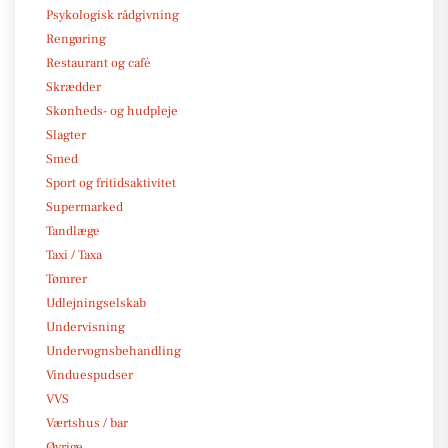
Psykologisk rådgivning
Rengøring
Restaurant og café
Skrædder
Skønheds- og hudpleje
Slagter
Smed
Sport og fritidsaktivitet
Supermarked
Tandlæge
Taxi / Taxa
Tømrer
Udlejningselskab
Undervisning
Undervognsbehandling
Vinduespudser
VVS
Værtshus / bar
Øvrige