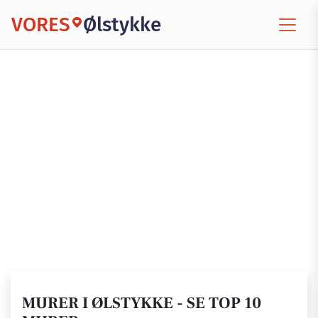
VORES
Ølstykke
MURER I ØLSTYKKE - SE TOP 10