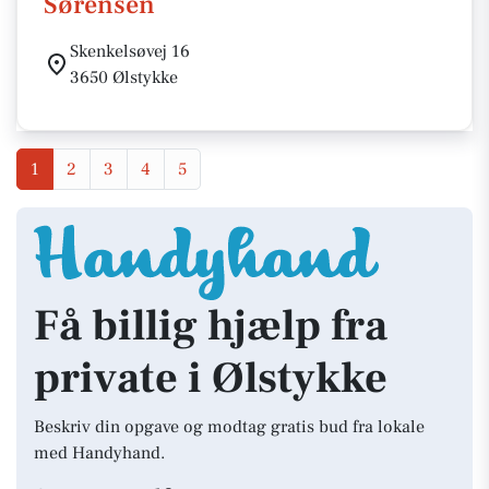
Sørensen
Skenkelsøvej 16
3650 Ølstykke
1
2
3
4
5
Få billig hjælp fra
private i Ølstykke
Beskriv din opgave og modtag gratis bud fra lokale
med Handyhand.