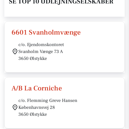
SE TOP 10 UDLEJNINGSELSKABER
6601 Svanholmvænge
c/o. Ejendomskontoret
Svanholm Vænge 73 A
3650 Ølstykke
A/B La Corniche
c/o. Flemming Greve Hansen
Københavnsvej 28
3650 Ølstykke