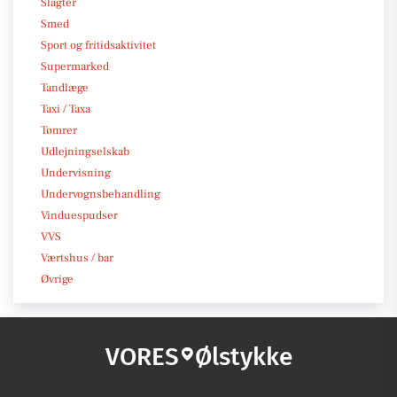
Slagter
Smed
Sport og fritidsaktivitet
Supermarked
Tandlæge
Taxi / Taxa
Tømrer
Udlejningselskab
Undervisning
Undervognsbehandling
Vinduespudser
VVS
Værtshus / bar
Øvrige
VORES
Ølstykke