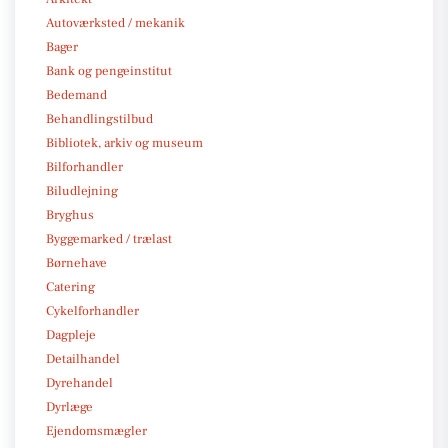
Autoværksted / mekanik
Bager
Bank og pengeinstitut
Bedemand
Behandlingstilbud
Bibliotek, arkiv og museum
Bilforhandler
Biludlejning
Bryghus
Byggemarked / trælast
Børnehave
Catering
Cykelforhandler
Dagpleje
Detailhandel
Dyrehandel
Dyrlæge
Ejendomsmægler