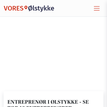
VORES
Ølstykke
ENTREPRENØR I ØLSTYKKE - SE