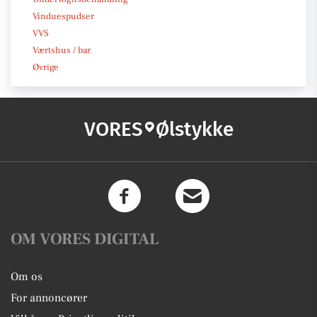
Vinduespudser
VVS
Værtshus / bar
Øvrige
VORES
Ølstykke
OM VORES DIGITAL
Om os
For annoncører