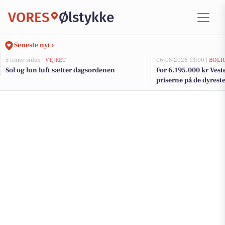
VORES
Ølstykke
Seneste nyt ›
5 timer siden |
VEJRET
06-08-2026 13:00 |
BOLI
Sol og lun luft sætter dagsordenen
For 6.195.000 kr Veste
priserne på de dyreste 
Ølstykke