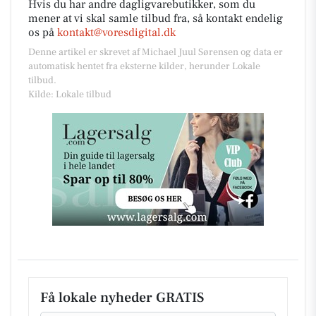
Hvis du har andre dagligvarebutikker, som du
mener at vi skal samle tilbud fra, så kontakt endelig
os på
kontakt@voresdigital.dk
Denne artikel er skrevet af Michael Juul Sørensen og data er
automatisk hentet fra eksterne kilder, herunder Lokale
tilbud.
Kilde: Lokale tilbud
Få lokale nyheder GRATIS