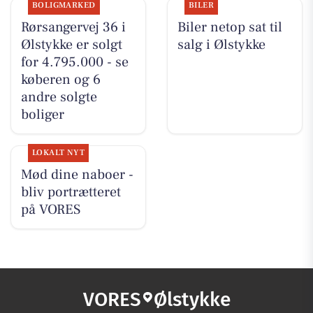
BOLIGMARKED
BILER
Rørsangervej 36 i
Biler netop sat til
Ølstykke er solgt
salg i Ølstykke
for 4.795.000 - se
køberen og 6
andre solgte
boliger
LOKALT NYT
Mød dine naboer -
bliv portrætteret
på VORES
VORES
Ølstykke