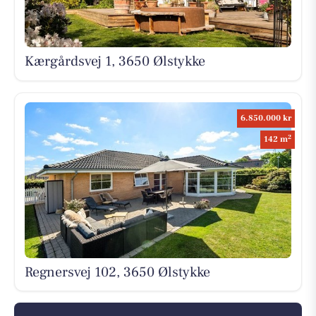
Kærgårdsvej 1, 3650 Ølstykke
6.850.000 kr
2
142 m
Regnersvej 102, 3650 Ølstykke