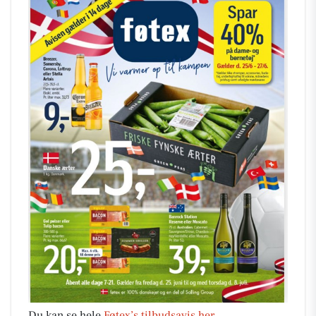
Du kan se hele
Føtex’s tilbudsavis her