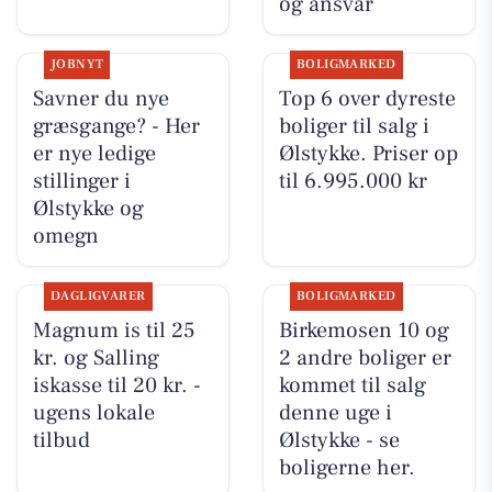
og ansvar
JOBNYT
BOLIGMARKED
Savner du nye
Top 6 over dyreste
græsgange? - Her
boliger til salg i
er nye ledige
Ølstykke. Priser op
stillinger i
til 6.995.000 kr
Ølstykke og
omegn
DAGLIGVARER
BOLIGMARKED
Magnum is til 25
Birkemosen 10 og
kr. og Salling
2 andre boliger er
iskasse til 20 kr. -
kommet til salg
ugens lokale
denne uge i
tilbud
Ølstykke - se
boligerne her.