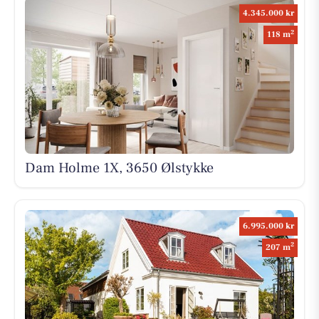
4.345.000 kr
2
118 m
Dam Holme 1X, 3650 Ølstykke
6.995.000 kr
2
207 m